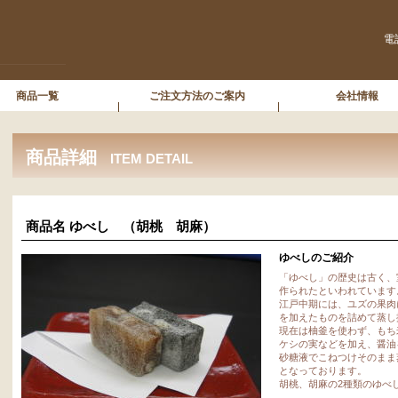
電
商品一覧
ご注文方法のご案内
会社情報
商品詳細
ITEM DETAIL
商品名 ゆべし （胡桃 胡
ゆべしのご紹介
「ゆべし」の歴史は古く、
作られたといわれています
江戸中期には、ユズの果肉
を加えたものを詰めて蒸し
現在は柚釜を使わず、もち
ケシの実などを加え、醤油
砂糖液でこねつけそのまま
となっております。
胡桃、胡麻の2種類のゆべ