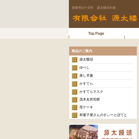
創業明治十四年 源太饅頭本舗
Top Page
商品のご案内
源太饅頭
ゆべし
蒸し羊羹
かすてら
かすてらラスク
茂木名所煎餅
苺ケーキ
和菓子屋さんのすぃーとぽてと