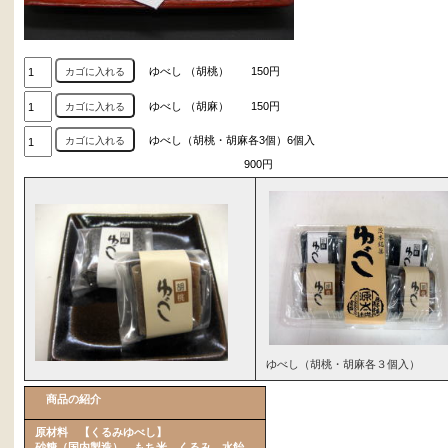
ゆべし （胡桃） 150円
ゆべし （胡麻） 150円
ゆべし（胡桃・胡麻各3個）6個入
900円
ゆべし（胡桃・胡麻各３個入）
商品の紹介
原材料 【くるみゆべし】
砂糖（国内製造）、もち米、くるみ、水飴、