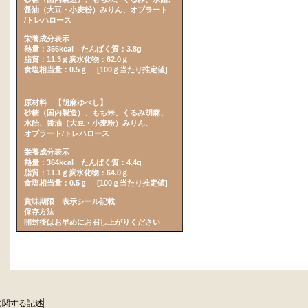
醤油（大豆・小麦粉）みりん、オブラート
/トレハロース
栄養成分表示
熱量：356kcal たんぱく質：3.8g
脂質：11.3ｇ炭水化物：62.0ｇ
食塩相当量：0.5ｇ [100ｇ当たり推定値]
原材料 【胡麻ゆべし】
砂糖（国内製造）、もち米、くるみ胡麻、
水飴、醤油（大豆・小麦粉）みりん、
オブラート/トレハロース
栄養成分表示
熱量：364kcal たんぱく質：4.4g
脂質：11.1ｇ炭水化物：64.0ｇ
食塩相当量：0.5ｇ [100ｇ当たり推定値]
賞味期限 表示シール記載
保存方法
開封後はお早めにお召し上がりください
に関する記述