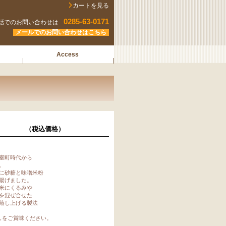
カートを見る
0285-63-0171
話でのお問い合わせは
メールでのお問い合わせはこちら
Access
麻）
（税込価格）
室町時代から
。
に砂糖と味噌米粉
揚げました。
米にくるみや
を混ぜ合せた
蒸し上げる製法
しをご賞味ください。