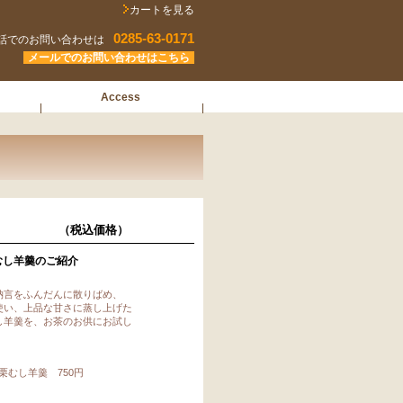
カートを見る
0285-63-0171
話でのお問い合わせは
メールでのお問い合わせはこちら
Access
納言）
（税込価格）
むし羊羹のご紹介
納言をふんだんに散りばめ、
使い、上品な甘さに蒸し上げた
し羊羹を、お茶のお供にお試し
むし羊羹 750円