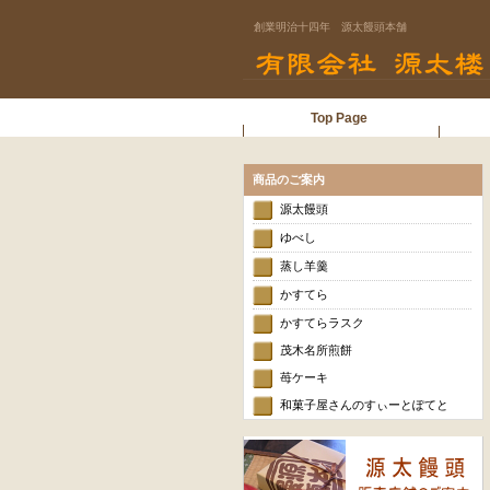
創業明治十四年 源太饅頭本舗
Top Page
商品のご案内
源太饅頭
ゆべし
蒸し羊羹
かすてら
かすてらラスク
茂木名所煎餅
苺ケーキ
和菓子屋さんのすぃーとぽてと