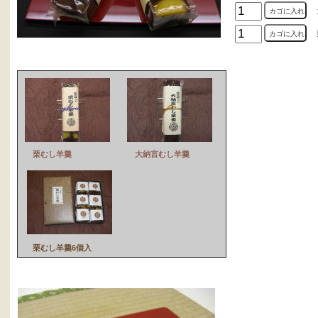
大
栗
栗むし羊羹
大納言むし羊羹
栗むし羊羹6個入