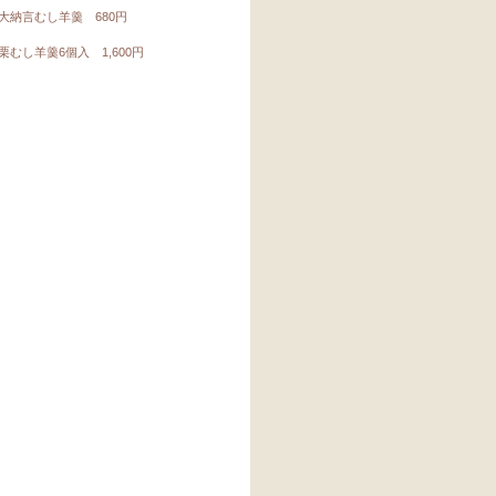
納言むし羊羹 680円
むし羊羹6個入 1,600円