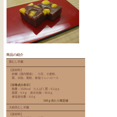
商品の紹介
栗むし羊羹
【
原材料
】
砂糖（国内製造）、小豆、小麦粉、
栗、水飴、葛粉、食塩/トレハロース
【
栄養成分表示
】
熱量：152kcal たんぱく質：6.2ｇg
脂質：0.4ｇ 炭水化物：30.6ｇ
食塩相当量：0.0ｇ
100ｇ当たり推定値
大納言むし羊羹
【原材料】