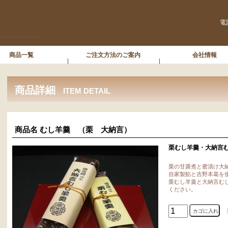
電
商品一覧
ご注文方法のご案内
会社情報
商品詳細
ITEM DETAIL
商品名 むし羊羹 （栗 大
栗むし羊羹・大納言
栗の甘露煮と蜜漬け大
自家製餡と吉野本葛を
栗むし羊羹と大納言む
ください。
栗